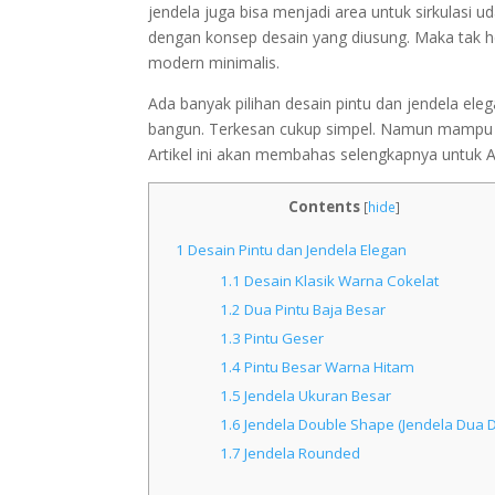
jendela juga bisa menjadi area untuk sirkulasi
dengan konsep desain yang diusung. Maka tak her
modern minimalis.
Ada banyak pilihan desain pintu dan jendela el
bangun. Terkesan cukup simpel. Namun mampu m
Artikel ini akan membahas selengkapnya untuk 
Contents
[
hide
]
1
Desain Pintu dan Jendela Elegan
1.1
Desain Klasik Warna Cokelat
1.2
Dua Pintu Baja Besar
1.3
Pintu Geser
1.4
Pintu Besar Warna Hitam
1.5
Jendela Ukuran Besar
1.6
Jendela Double Shape (Jendela Dua 
1.7
Jendela Rounded