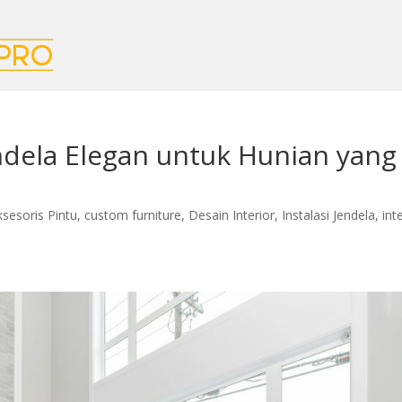
endela Elegan untuk Hunian yang
ksesoris Pintu
,
custom furniture
,
Desain Interior
,
Instalasi Jendela
,
int