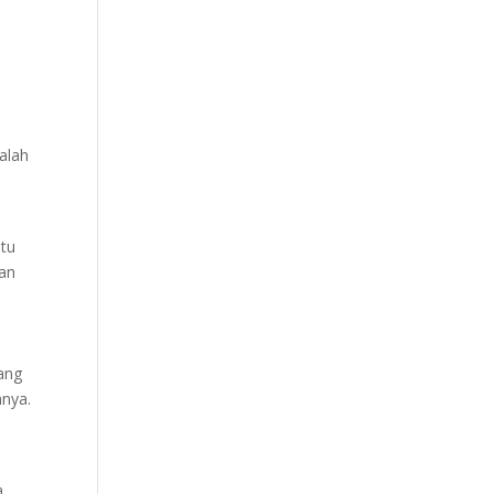
alah
ntu
man
ang
nya.
.