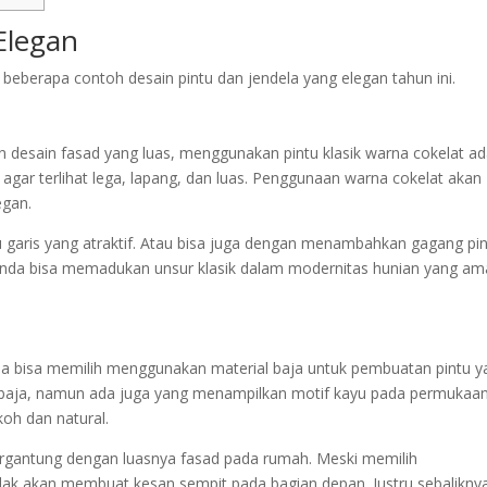
Elegan
h beberapa contoh desain pintu dan jendela yang elegan tahun ini.
esain fasad yang luas, menggunakan pintu klasik warna cokelat ad
agar terlihat lega, lapang, dan luas. Penggunaan warna cokelat akan
egan.
 garis yang atraktif. Atau bisa juga dengan menambahkan gagang pi
a Anda bisa memadukan unsur klasik dalam modernitas hunian yang a
da bisa memilih menggunakan material baja untuk pembuatan pintu y
baja, namun ada juga yang menampilkan motif kayu pada permukaan
oh dan natural.
ergantung dengan luasnya fasad pada rumah. Meski memilih
idak akan membuat kesan sempit pada bagian depan. Justru sebaliknya