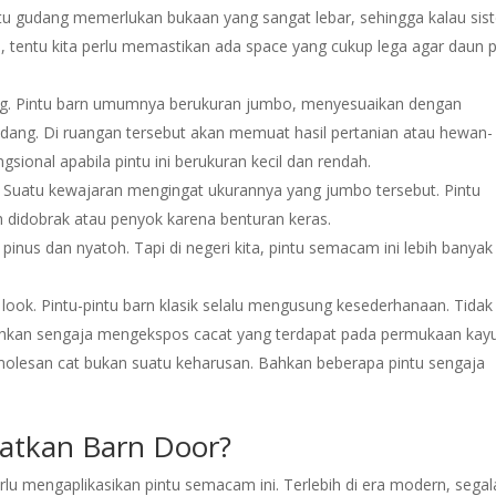
tu gudang memerlukan bukaan yang sangat lebar, sehingga kalau sis
 tentu kita perlu memastikan ada space yang cukup lega agar daun p
ung. Pintu barn umumnya berukuran jumbo, menyesuaikan dengan
udang. Di ruangan tersebut akan memuat hasil pertanian atau hewan-
sional apabila pintu ini berukuran kecil dan rendah.
. Suatu kewajaran mengingat ukurannya yang jumbo tersebut. Pintu
 didobrak atau penyok karena benturan keras.
pinus dan nyatoh. Tapi di negeri kita, pintu semacam ini lebih banyak
look. Pintu-pintu barn klasik selalu mengusung kesederhanaan. Tidak
Bahkan sengaja mengekspos cacat yang terdapat pada permukaan kay
molesan cat bukan suatu keharusan. Bahkan beberapa pintu sengaja
atkan Barn Door?
rlu mengaplikasikan pintu semacam ini. Terlebih di era modern, sega