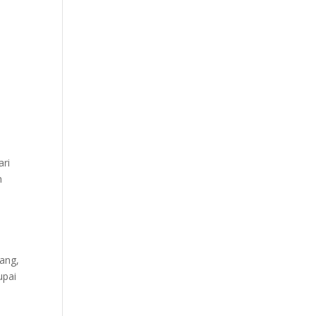
m
ari
h
ang,
upai