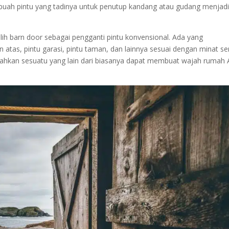
buah pintu yang tadinya untuk penutup kandang atau gudang menjad
h barn door sebagai pengganti pintu konvensional. Ada yang
 atas, pintu garasi, pintu taman, dan lainnya sesuai dengan minat se
hkan sesuatu yang lain dari biasanya dapat membuat wajah rumah