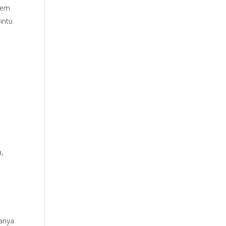
tem
intu
u,
lanya