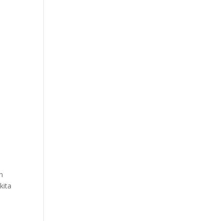
n
kita