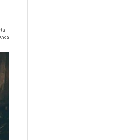
i
rta
 Anda