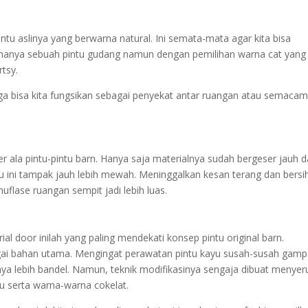
ntu aslinya yang berwarna natural. Ini semata-mata agar kita bisa
 hanya sebuah pintu gudang namun dengan pemilihan warna cat yang
rtsy.
juga bisa kita fungsikan sebagai penyekat antar ruangan atau semaca
eser ala pintu-pintu barn. Hanya saja materialnya sudah bergeser jauh d
tu ini tampak jauh lebih mewah. Meninggalkan kesan terang dan bersi
ase ruangan sempit jadi lebih luas.
al door inilah yang paling mendekati konsep pintu original barn.
ai bahan utama. Mengingat perawatan pintu kayu susah-susah gamp
snya lebih bandel. Namun, teknik modifikasinya sengaja dibuat menyer
yu serta warna-warna cokelat.