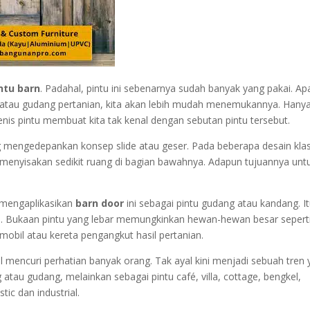
ntu barn
. Padahal, pintu ini sebenarnya sudah banyak yang pakai. Ap
an atau gudang pertanian, kita akan lebih mudah menemukannya. Hany
nis pintu membuat kita tak kenal dengan sebutan pintu tersebut.
g mengedepankan konsep slide atau geser. Pada beberapa desain klas
 menyisakan sedikit ruang di bagian bawahnya. Adapun tujuannya unt
 mengaplikasikan
barn door
ini sebagai pintu gudang atau kandang. I
g
. Bukaan pintu yang lebar memungkinkan hewan-hewan besar sepert
mobil atau kereta pengangkut hasil pertanian.
sil mencuri perhatian banyak orang. Tak ayal kini menjadi sebuah tren
atau gudang, melainkan sebagai pintu café, villa, cottage, bengkel,
c dan industrial.