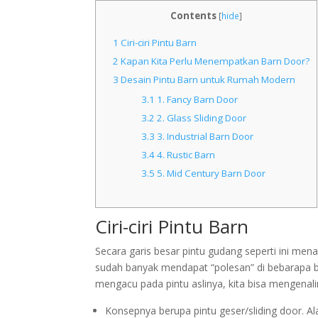
Contents
[
hide
]
1
Ciri-ciri Pintu Barn
2
Kapan Kita Perlu Menempatkan Barn Door?
3
Desain Pintu Barn untuk Rumah Modern
3.1
1. Fancy Barn Door
3.2
2. Glass Sliding Door
3.3
3. Industrial Barn Door
3.4
4. Rustic Barn
3.5
5. Mid Century Barn Door
Ciri-ciri Pintu Barn
Secara garis besar pintu gudang seperti ini me
sudah banyak mendapat “polesan” di bebarapa 
mengacu pada pintu aslinya, kita bisa mengenalinya
Konsepnya berupa pintu geser/sliding door. Al