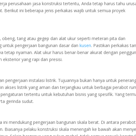
erja perusahaan jasa konstruksi tertentu, Anda tetap harus tahu urus
. Berikut ini beberapa jenis perkakas wajib untuk semua proyek
 obeng, tang atau gegep dan alat ukur seperti meteran pita dan
ng untuk pengerjaan bangunan dasar dan
kusen
. Pastikan perkakas ta
nya tetap nyaman. Alat ukur harus benar-benar akurat dengan penggu
eksterior yang rapi dan presisi.
n pengerjaan instalasi listrik. Tujuannya bukan hanya untuk peneran
min akses listrik yang aman dan terjangkau untuk berbagai perabot r
n pengaturan tertentu untuk kebutuhan bisnis yang spesifik. Yang ter
rta gerinda sudut.
ya ini mendukung pengerjaan bangunan skala berat. Di antara perabot
on. Biasanya pelaku konstruksi skala menengah ke bawah akan meny