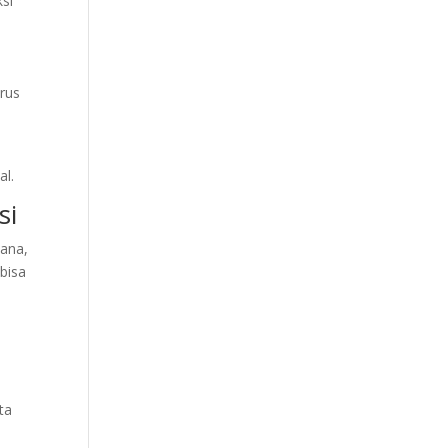
si
rus
al.
si
sana,
bisa
ta