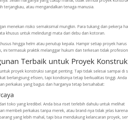
ya. Selain harganya yang cukup mahal, tidak semua proyek konstruk
ebih terjangkau, atau mengandalkan tenaga manusia.
gan menekan risiko semaksimal mungkin. Para tukang dan pekerja ha
ata khusus untuk melindungi mata dari debu dan kotoran.
khusus hingga helm atau penutup kepala. Hampir setiap proyek harus
k, ini termasuk praktik melanggar hukum dan terkesan tidak profesion
unan Terbaik untuk Proyek Konstruk
ntuk proyek konstruksi sangat penting. Tapi tidak selesai sampai di 
berlangsung efisien, tapi kondisinya tetap berkualitas tinggi. Anda 
kan perkakas yang bagus dan harganya tetap bersahabat:
rcaya
i toko yang kredibel. Anda bisa riset terlebih dahulu untuk melihat
ari membeli perkakas tanpa merek, atau brand-nya tidak jelas karena
 barang yang lebih mahal, tapi bisa mendukung kelancaran proyek, ser