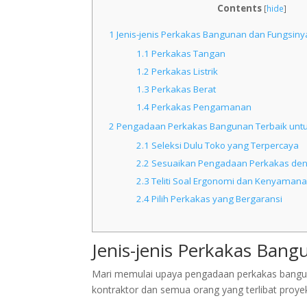
Contents
[
hide
]
1
Jenis-jenis Perkakas Bangunan dan Fungsiny
1.1
Perkakas Tangan
1.2
Perkakas Listrik
1.3
Perkakas Berat
1.4
Perkakas Pengamanan
2
Pengadaan Perkakas Bangunan Terbaik untuk
2.1
Seleksi Dulu Toko yang Terpercaya
2.2
Sesuaikan Pengadaan Perkakas den
2.3
Teliti Soal Ergonomi dan Kenyaman
2.4
Pilih Perkakas yang Bergaransi
Jenis-jenis Perkakas Ban
Mari memulai upaya pengadaan perkakas bangun
kontraktor dan semua orang yang terlibat proye