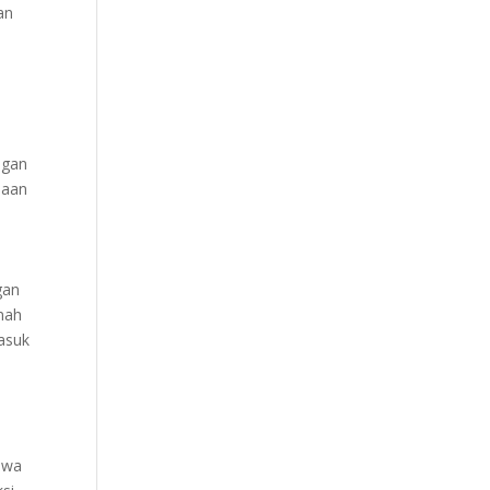
an
ngan
naan
gan
umah
masuk
ewa