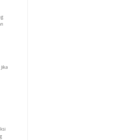
ng
an
Jika
ksi
g